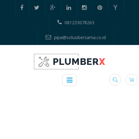
081233078263
pipa@solusibersama.co.id