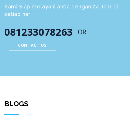
Kami Siap melayani anda dengan 24 Jam di
setiap hari
081233078263
OR
CONTACT US
BLOGS