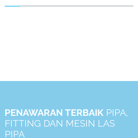
FITTING PIPA PPR
Fitting Pipa
PIPA LIMBAH (SDR-41)
Pipa Limbah
PENAWARAN TERBAIK
PIPA,
FITTING DAN MESIN LAS
PIPA